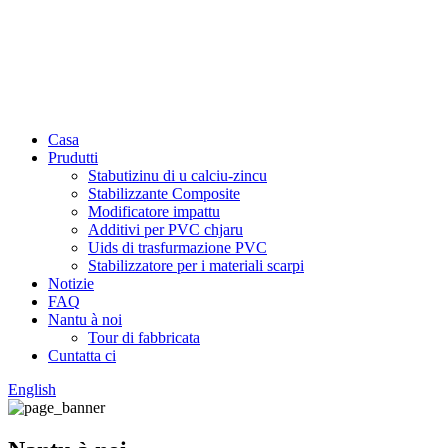
Casa
Prudutti
Stabutizinu di u calciu-zincu
Stabilizzante Composite
Modificatore impattu
Additivi per PVC chjaru
Uids di trasfurmazione PVC
Stabilizzatore per i materiali scarpi
Notizie
FAQ
Nantu à noi
Tour di fabbricata
Cuntatta ci
English