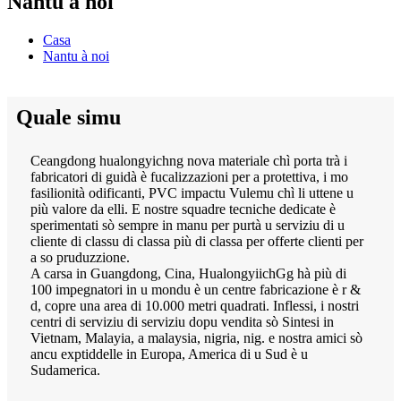
Nantu à noi
Casa
Nantu à noi
Quale simu
Ceangdong hualongyichng nova materiale chì porta trà i
fabricatori di guidà è fucalizzazioni per a protettiva, i mo
fasilionità odificanti, PVC impactu Vulemu chì li uttene u
più valore da elli. E nostre squadre tecniche dedicate è
sperimentati sò sempre in manu per purtà u serviziu di u
cliente di classu di classa più di classa per offerte clienti per
a so pruduzzione.
A carsa in Guangdong, Cina, HualongyiichGg hà più di
100 impegnatori in u mondu è un centre fabricazione è r &
d, copre una area di 10.000 metri quadrati. Inflessi, i nostri
centri di serviziu di serviziu dopu vendita sò Sintesi in
Vietnam, Malayia, a malaysia, nigria, nig. e nostra amici sò
ancu exptiddelle in Europa, America di u Sud è u
Sudamerica.