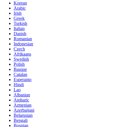
Korean
Arabic
Irish
Greek
Turkish
Italian
Danish
Romanian
Indonesian
Czech
Afrikaans
Swedish
Polish
Basque
Catalan
Esperanto
Hindi
Lao
Albanian
Amharic
Armenian
Azerbaijani
Belarusian
Bengali
Bosnian