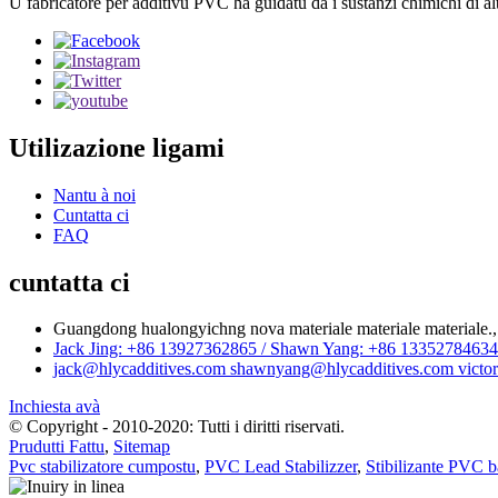
U fabricatore per additivu PVC hà guidatu da i sustanzi chimichi di alt
Utilizazione ligami
Nantu à noi
Cuntatta ci
FAQ
cuntatta ci
Guangdong hualongyichng nova materiale materiale materiale.,
Jack Jing: +86 13927362865 / Shawn Yang: +86 13352784634 
jack@hlycadditives.com shawnyang@hlycadditives.com victor
Inchiesta avà
© Copyright - 2010-2020: Tutti i diritti riservati.
Prudutti Fattu
,
Sitemap
Pvc stabilizatore cumpostu
,
PVC Lead Stabilizzer
,
Stibilizante PVC 