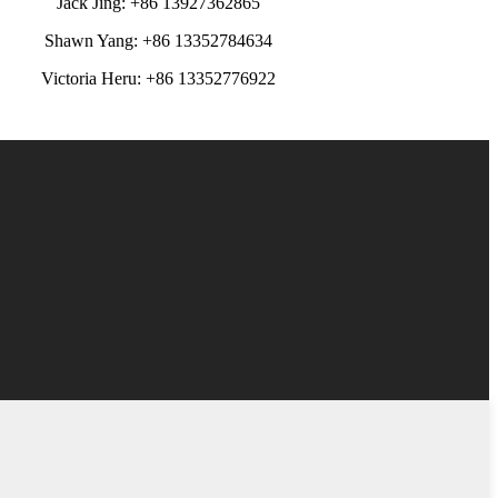
Jack Jing: +86 13927362865
Shawn Yang: +86 13352784634
Victoria Heru: +86 13352776922