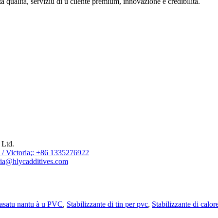
a qualità, serviziu di u cliente premium, innovazione è credibilità.
 Ltd.
/ Victoria;: +86 1335276922
ia@hlycadditives.com
basatu nantu à u PVC
,
Stabilizzante di tin per pvc
,
Stabilizzante di calo