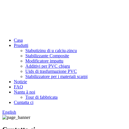
Casa
Prudutti
Stabutizinu di u calciu-zincu
Stabilizzante Composite
Modificatore impattu
Additivi per PVC chjaru
Uids di trasfurmazione PVC
Stabilizzatore per i materiali scarpi
Notizie
FAQ
Nantu à noi
Tour di fabbricata
Cuntatta ci
English