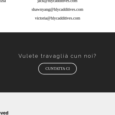
izia
jack@hlycadditives.com
shawnyang@hlycadditives.com
victoria@hlycadditives.com
Vulete travaglià cun noi?
CUNTATTA CI