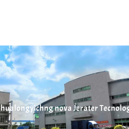
ualongyichng nova Jerater Tecnologi