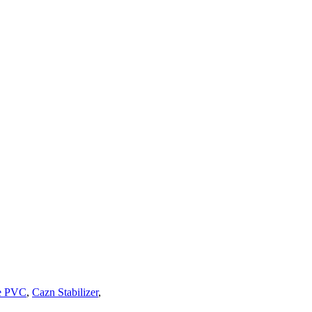
re PVC
,
Cazn Stabilizer
,