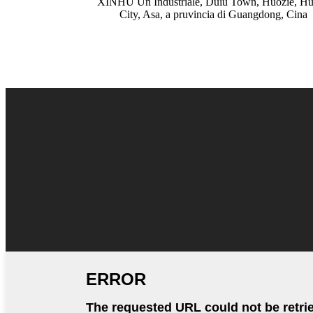
XINHU Un Industriale, Duiu Town, Huozie, Hu
City, Asa, a pruvincia di Guangdong, Cina