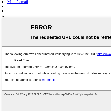
Mandà email
x