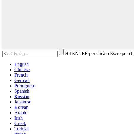
Hit ENTER per circà o Escre per ch
English
Chinese
French
German
Portuguese
Spanish
Russian
Japanese
Korean
Arabic
Irish
Greek
Turkish