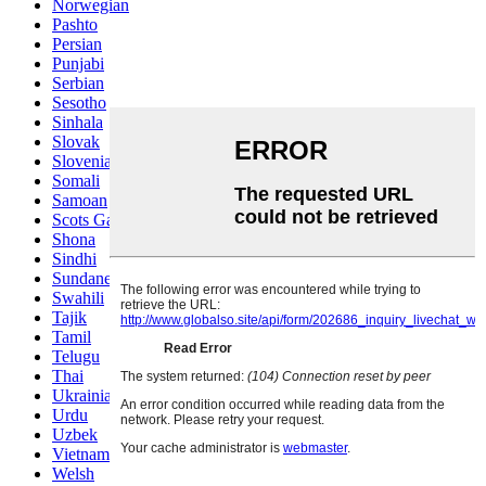
Norwegian
Pashto
Persian
Punjabi
Serbian
Sesotho
Sinhala
Slovak
Slovenian
Somali
Samoan
Scots Gaelic
Shona
Sindhi
Sundanese
Swahili
Tajik
Tamil
Telugu
Thai
Ukrainian
Urdu
Uzbek
Vietnamese
Welsh