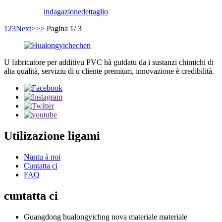
indagazione
dettaglio
1
2
3
Next>
>>
Pagina 1/ 3
U fabricatore per additivu PVC hà guidatu da i sustanzi chimichi di
alta qualità, serviziu di u cliente premium, innovazione è credibilità.
Utilizazione ligami
Nantu à noi
Cuntatta ci
FAQ
cuntatta ci
Guangdong hualongyichng nova materiale materiale