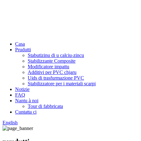
Casa
Prudutti
Stabutizinu di u calciu-zincu
Stabilizzante Composite
Modificatore impattu
Additivi per PVC chjaru
Uids di trasfurmazione PVC
Stabilizzatore per i materiali scarpi
Notizie
FAQ
Nantu à noi
Tour di fabbricata
Cuntatta ci
English