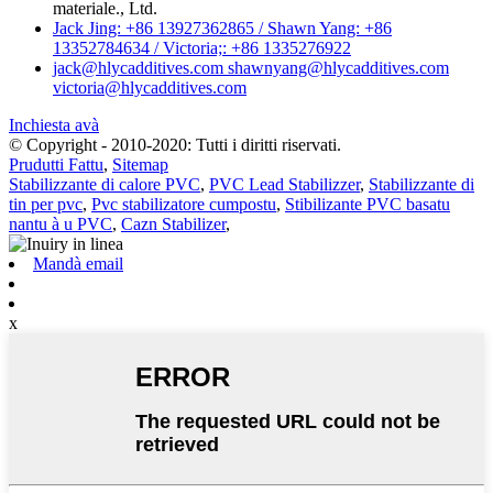
materiale., Ltd.
Jack Jing: +86 13927362865 / Shawn Yang: +86
13352784634 / Victoria;: +86 1335276922
jack@hlycadditives.com shawnyang@hlycadditives.com
victoria@hlycadditives.com
Inchiesta avà
© Copyright - 2010-2020: Tutti i diritti riservati.
Prudutti Fattu
,
Sitemap
Stabilizzante di calore PVC
,
PVC Lead Stabilizzer
,
Stabilizzante di
tin per pvc
,
Pvc stabilizatore cumpostu
,
Stibilizante PVC basatu
nantu à u PVC
,
Cazn Stabilizer
,
Mandà email
x