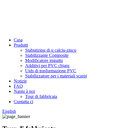
Casa
Prudutti
Stabutizinu di u calciu-zincu
Stabilizzante Composite
Modificatore impattu
Additivi per PVC chjaru
Uids di trasfurmazione PVC
Stabilizzatore per i materiali scarpi
Notizie
FAQ
Nantu à noi
Tour di fabbricata
Cuntatta ci
English