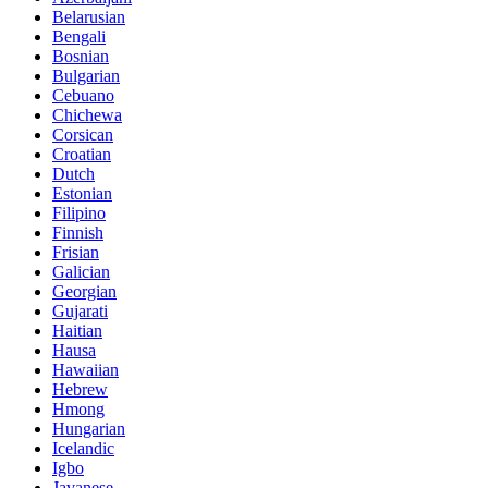
Belarusian
Bengali
Bosnian
Bulgarian
Cebuano
Chichewa
Corsican
Croatian
Dutch
Estonian
Filipino
Finnish
Frisian
Galician
Georgian
Gujarati
Haitian
Hausa
Hawaiian
Hebrew
Hmong
Hungarian
Icelandic
Igbo
Javanese