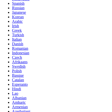
Spanish
Russian
Japanese
Korean
Arabic
Irish
Greek
Turkish
Italian
Danish
Romanian
Indonesian
Czech
Afrikaans
Swedish
Polish
Basque
Catalan
Esperanto
Hindi
Lao
Albanian
Amharic
Armenian
Azerbaijani