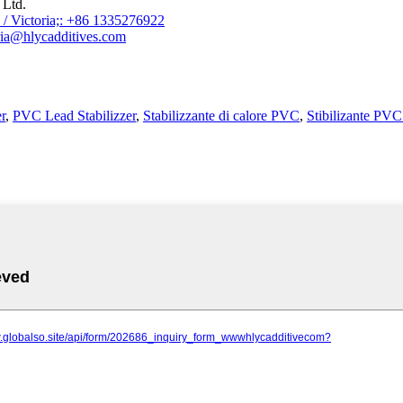
 Ltd.
/ Victoria;: +86 1335276922
ia@hlycadditives.com
r
,
PVC Lead Stabilizzer
,
Stabilizzante di calore PVC
,
Stibilizante PV