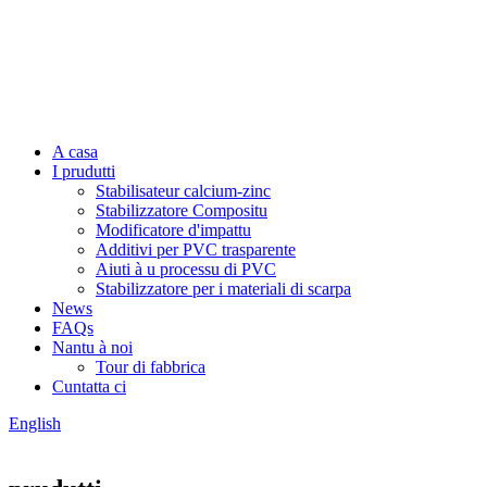
A casa
I prudutti
Stabilisateur calcium-zinc
Stabilizzatore Compositu
Modificatore d'impattu
Additivi per PVC trasparente
Aiuti à u processu di PVC
Stabilizzatore per i materiali di scarpa
News
FAQs
Nantu à noi
Tour di fabbrica
Cuntatta ci
English