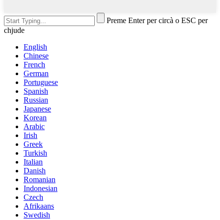
Preme Enter per circà o ESC per
chjude
English
Chinese
French
German
Portuguese
Spanish
Russian
Japanese
Korean
Arabic
Irish
Greek
Turkish
Italian
Danish
Romanian
Indonesian
Czech
Afrikaans
Swedish