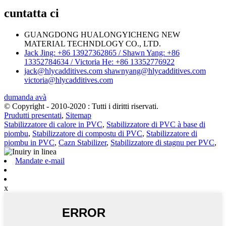
cuntatta ci
GUANGDONG HUALONGYICHENG NEW
MATERIAL TECHNDLOGY CO., LTD.
Jack Jing: +86 13927362865 / Shawn Yang: +86
13352784634 / Victoria He: +86 13352776922
jack@hlycadditives.com shawnyang@hlycadditives.com
victoria@hlycadditives.com
dumanda avà
© Copyright - 2010-2020 : Tutti i diritti riservati.
Prudutti presentati
,
Sitemap
Stabilizzatore di calore in PVC
,
Stabilizzatore di PVC à base di
piombu
,
Stabilizzatore di compostu di PVC
,
Stabilizzatore di
piombu in PVC
,
Cazn Stabilizer
,
Stabilizzatore di stagnu per PVC
,
Mandate e-mail
x