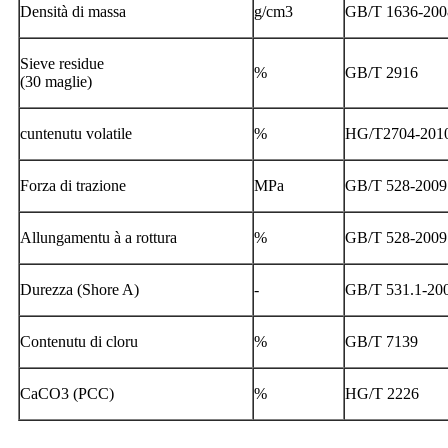
Densità di massa
g/cm3
GB/T 1636-200
Sieve residue
%
GB/T 2916
(30 maglie)
cuntenutu volatile
%
HG/T2704-201
Forza di trazione
MPa
GB/T 528-2009
Allungamentu à a rottura
%
GB/T 528-2009
Durezza (Shore A)
-
GB/T 531.1-20
Contenutu di cloru
%
GB/T 7139
CaCO3 (PCC)
%
HG/T 2226