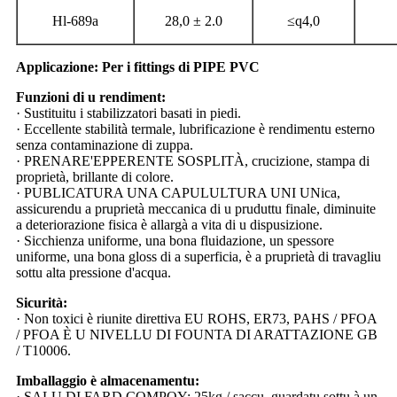
Hl-689a
28,0 ± 2.0
≤q4,0
Applicazione: Per i fittings di PIPE PVC
Funzioni di u rendiment:
· Sustituitu i stabilizzatori basati in piedi.
· Eccellente stabilità termale, lubrificazione è rendimentu esterno
senza contaminazione di zuppa.
· PRENARE'EPPERENTE SOSPLITÀ, crucizione, stampa di
proprietà, brillante di colore.
· PUBLICATURA UNA CAPULULTURA UNI UNica,
assicurendu a pruprietà meccanica di u pruduttu finale, diminuite
a deteriorazione fisica è allargà a vita di u dispusizione.
· Sicchienza uniforme, una bona fluidazione, un spessore
uniforme, una bona gloss di a superficia, è a pruprietà di travagliu
sottu alta pressione d'acqua.
Sicurità:
· Non toxici è riunite direttiva EU ROHS, ER73, PAHS / PFOA
/ PFOA È U NIVELLU DI FOUNTA DI ARATTAZIONE GB
/ T10006.
Imballaggio è almacenamentu:
· SALU DI FARD COMPOY: 25kg / saccu, guardatu sottu à un