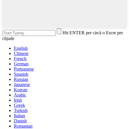
Hit ENTER per circà o Escre per
chjude
English
Chinese
French
German
Portuguese
Spanish
Russian
Japanese
Korean
Arabic
Irish
Greek
Turkish
Italian
Danish
Romanian