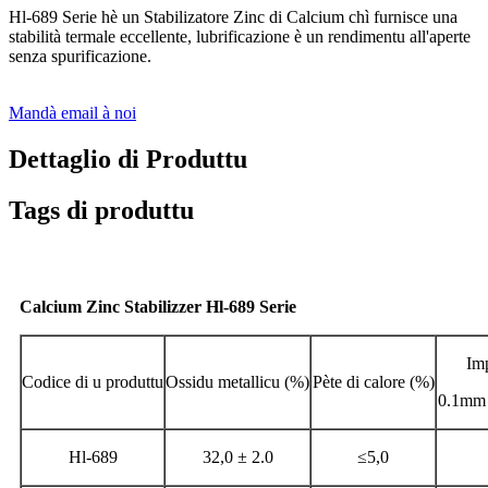
Hl-689 Serie hè un Stabilizatore Zinc di Calcium chì furnisce una
stabilità termale eccellente, lubrificazione è un rendimentu all'aperte
senza spurificazione.
Mandà email à noi
Dettaglio di Produttu
Tags di produttu
Calcium Zinc Stabilizzer Hl-689 Serie
Im
Codice di u produttu
Ossidu metallicu (%)
Pète di calore (%)
0.1mm 
Hl-689
32,0 ± 2.0
≤5,0