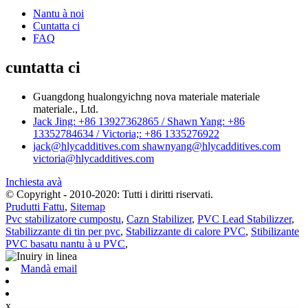
Nantu à noi
Cuntatta ci
FAQ
cuntatta ci
Guangdong hualongyichng nova materiale materiale
materiale., Ltd.
Jack Jing: +86 13927362865 / Shawn Yang: +86
13352784634 / Victoria;: +86 1335276922
jack@hlycadditives.com shawnyang@hlycadditives.com
victoria@hlycadditives.com
Inchiesta avà
© Copyright - 2010-2020: Tutti i diritti riservati.
Prudutti Fattu
,
Sitemap
Pvc stabilizatore cumpostu
,
Cazn Stabilizer
,
PVC Lead Stabilizzer
,
Stabilizzante di tin per pvc
,
Stabilizzante di calore PVC
,
Stibilizante
PVC basatu nantu à u PVC
,
Mandà email
x