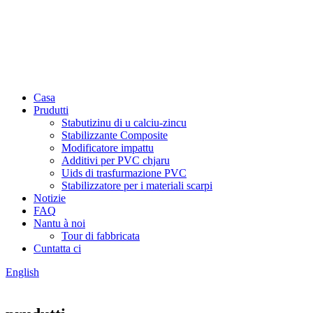
Casa
Prudutti
Stabutizinu di u calciu-zincu
Stabilizzante Composite
Modificatore impattu
Additivi per PVC chjaru
Uids di trasfurmazione PVC
Stabilizzatore per i materiali scarpi
Notizie
FAQ
Nantu à noi
Tour di fabbricata
Cuntatta ci
English