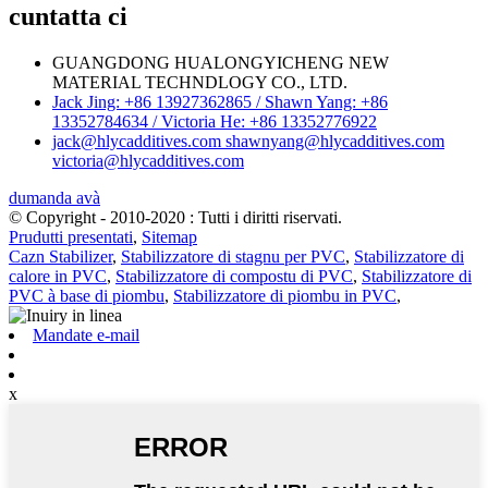
cuntatta ci
GUANGDONG HUALONGYICHENG NEW
MATERIAL TECHNDLOGY CO., LTD.
Jack Jing: +86 13927362865 / Shawn Yang: +86
13352784634 / Victoria He: +86 13352776922
jack@hlycadditives.com shawnyang@hlycadditives.com
victoria@hlycadditives.com
dumanda avà
© Copyright - 2010-2020 : Tutti i diritti riservati.
Prudutti presentati
,
Sitemap
Cazn Stabilizer
,
Stabilizzatore di stagnu per PVC
,
Stabilizzatore di
calore in PVC
,
Stabilizzatore di compostu di PVC
,
Stabilizzatore di
PVC à base di piombu
,
Stabilizzatore di piombu in PVC
,
Mandate e-mail
x