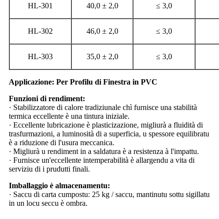
HL-301
40,0 ± 2,0
≤ 3,0
HL-302
46,0 ± 2,0
≤ 3,0
HL-303
35,0 ± 2,0
≤ 3,0
Applicazione: Per Profilu di Finestra in PVC
Funzioni di rendiment:
· Stabilizzatore di calore tradiziunale chì furnisce una stabilità
termica eccellente è una tintura iniziale.
· Eccellente lubricazione è plasticizazione, migliurà a fluidità di
trasfurmazioni, a luminosità di a superficia, u spessore equilibratu
è a riduzione di l'usura meccanica.
· Migliurà u rendiment in a saldatura è a resistenza à l'impattu.
· Furnisce un'eccellente intemperabilità è allargendu a vita di
serviziu di i prudutti finali.
Imballaggio è almacenamentu:
· Saccu di carta cumpostu: 25 kg / saccu, mantinutu sottu sigillatu
in un locu seccu è ombra.