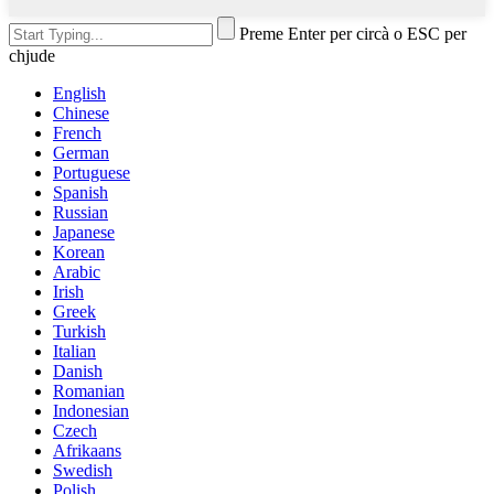
Preme Enter per circà o ESC per
chjude
English
Chinese
French
German
Portuguese
Spanish
Russian
Japanese
Korean
Arabic
Irish
Greek
Turkish
Italian
Danish
Romanian
Indonesian
Czech
Afrikaans
Swedish
Polish