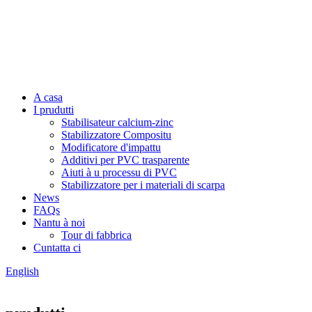
A casa
I prudutti
Stabilisateur calcium-zinc
Stabilizzatore Compositu
Modificatore d'impattu
Additivi per PVC trasparente
Aiuti à u processu di PVC
Stabilizzatore per i materiali di scarpa
News
FAQs
Nantu à noi
Tour di fabbrica
Cuntatta ci
English