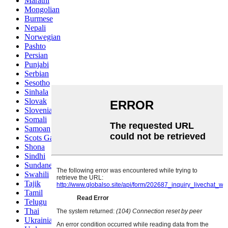
Marathi
Mongolian
Burmese
Nepali
Norwegian
Pashto
Persian
Punjabi
Serbian
Sesotho
Sinhala
Slovak
Slovenian
Somali
Samoan
Scots Gaelic
Shona
Sindhi
Sundanese
Swahili
Tajik
Tamil
Telugu
Thai
Ukrainian