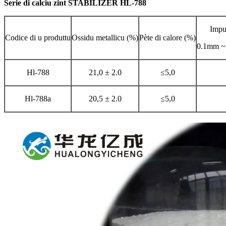
Serie di calciu zint STABILIZER HL-788
Impu
Codice di u produttu
Ossidu metallicu (%)
Pète di calore (%)
0.1mm ~ 
Hl-788
21,0 ± 2.0
≤5,0
Hl-788a
20,5 ± 2.0
≤5,0