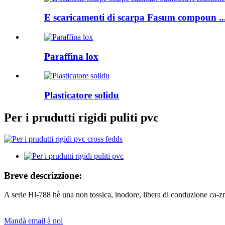
E scaricamenti di scarpa Fasum compoun ..
Paraffina lox
Plasticatore solidu
Per i prudutti rigidi puliti pvc
Breve descrizzione:
A serie Hl-788 hè una non tossica, inodore, libera di conduzione ca-zn 
Mandà email à noi