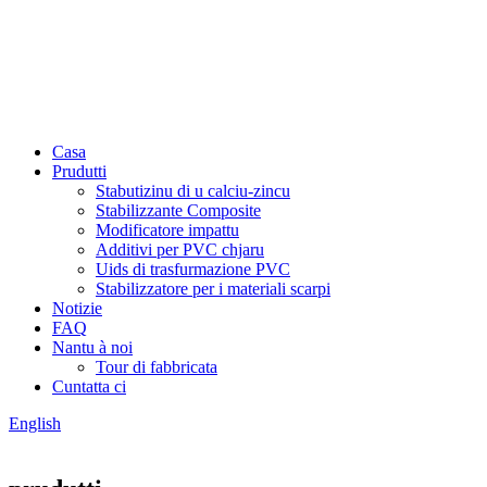
Casa
Prudutti
Stabutizinu di u calciu-zincu
Stabilizzante Composite
Modificatore impattu
Additivi per PVC chjaru
Uids di trasfurmazione PVC
Stabilizzatore per i materiali scarpi
Notizie
FAQ
Nantu à noi
Tour di fabbricata
Cuntatta ci
English