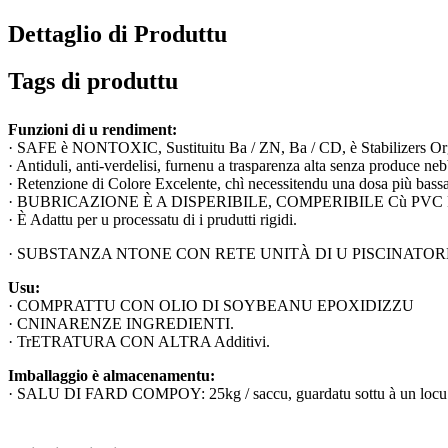
Dettaglio di Produttu
Tags di produttu
Funzioni di u rendiment:
· SAFE è NONTOXIC, Sustituitu Ba / ZN, Ba / CD, è Stabilizers Org
· Antiduli, anti-verdelisi, furnenu a trasparenza alta senza produce neb
· Retenzione di Colore Excelente, chì necessitendu una dosa più bassa
· BUBRICAZIONE È A DISPERIBILE, COMPERIBILE Cù PVC 
· È Adattu per u processatu di i prudutti rigidi.
· SUBSTANZA NTONE CON RETE UNITÀ DI U PISCINATORE IN71 / 
Usu:
· COMPRATTU CON OLIO DI SOYBEANU EPOXIDIZZU
· CNINARENZE INGREDIENTI.
· TrETRATURA CON ALTRA Additivi.
Imballaggio è almacenamentu
:
· SALU DI FARD COMPOY: 25kg / saccu, guardatu sottu à un locu 