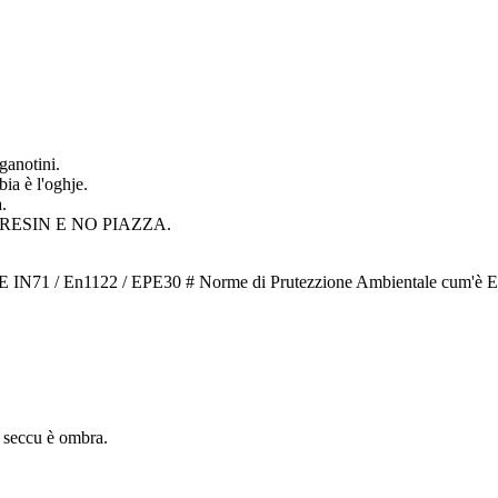
anotini.
bia è l'oghje.
.
RESIN E NO PIAZZA.
En1122 / EPE30 # Norme di Prutezzione Ambientale cum'è EU 
seccu è ombra.