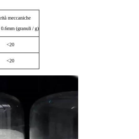
rità meccaniche
0.6mm (granuli / g)
<20
<20