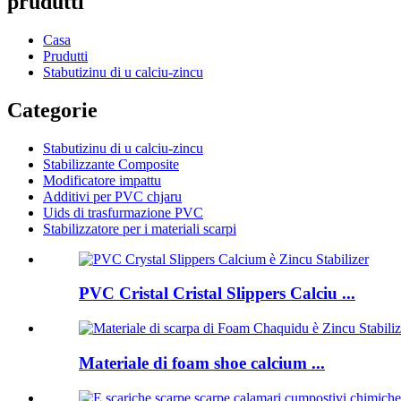
prudutti
Casa
Prudutti
Stabutizinu di u calciu-zincu
Categorie
Stabutizinu di u calciu-zincu
Stabilizzante Composite
Modificatore impattu
Additivi per PVC chjaru
Uids di trasfurmazione PVC
Stabilizzatore per i materiali scarpi
PVC Cristal Cristal Slippers Calciu ...
Materiale di foam shoe calcium ...